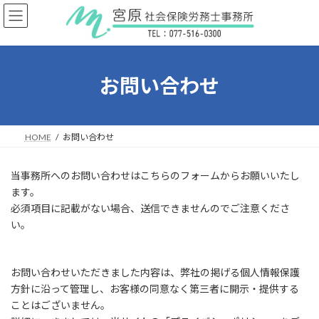
コ
ナ
ン
ビ
テ
ゲ
ン
ー
ツ
シ
へ
ョ
お問い合わせ
ス
ン
キ
に
ッ
移
プ
動
HOME
お問い合わせ
当事務所へのお問い合わせはこちらのフォームからお願いいたし
ます。
必須項目に記載がない場合、送信できませんのでご注意くださ
い。
お問い合わせいただきました内容は、弊社の掲げる個人情報保護
方針に沿って管理し、お客様の同意なく第三者に開示・提供する
ことはございません。